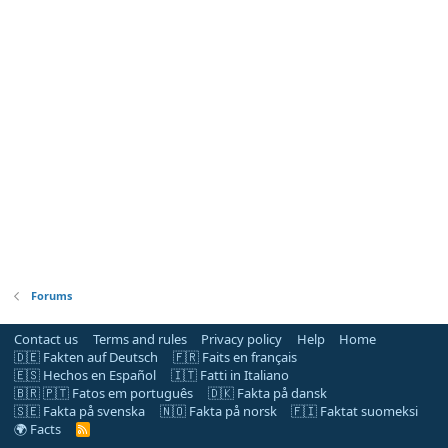
Forums
Contact us
Terms and rules
Privacy policy
Help
Home
🇩🇪 Fakten auf Deutsch
🇫🇷 Faits en français
🇪🇸 Hechos en Español
🇮🇹 Fatti in Italiano
🇧🇷 🇵🇹 Fatos em português
🇩🇰 Fakta på dansk
🇸🇪 Fakta på svenska
🇳🇴 Fakta på norsk
🇫🇮 Faktat suomeksi
🌍 Facts
R
S