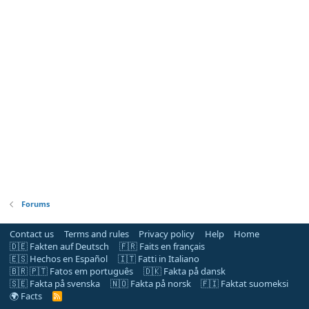
Forums
Contact us
Terms and rules
Privacy policy
Help
Home
🇩🇪 Fakten auf Deutsch
🇫🇷 Faits en français
🇪🇸 Hechos en Español
🇮🇹 Fatti in Italiano
🇧🇷 🇵🇹 Fatos em português
🇩🇰 Fakta på dansk
🇸🇪 Fakta på svenska
🇳🇴 Fakta på norsk
🇫🇮 Faktat suomeksi
🌍 Facts
R
S