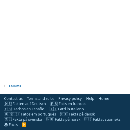
Forums
Contact us
Terms and rules
Privacy policy
Help
Home
🇩🇪 Fakten auf Deutsch
🇫🇷 Faits en français
🇪🇸 Hechos en Español
🇮🇹 Fatti in Italiano
🇧🇷 🇵🇹 Fatos em português
🇩🇰 Fakta på dansk
🇸🇪 Fakta på svenska
🇳🇴 Fakta på norsk
🇫🇮 Faktat suomeksi
🌍 Facts
R
S