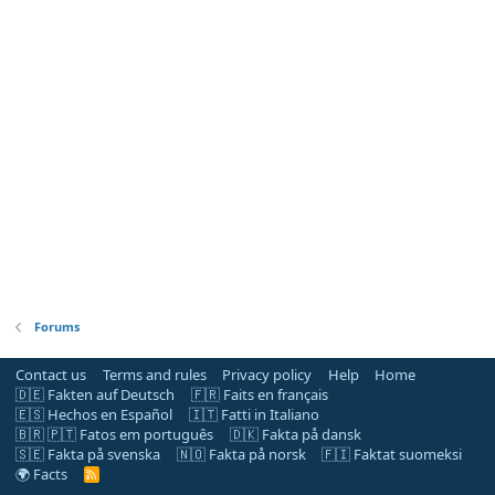
Forums
Contact us
Terms and rules
Privacy policy
Help
Home
🇩🇪 Fakten auf Deutsch
🇫🇷 Faits en français
🇪🇸 Hechos en Español
🇮🇹 Fatti in Italiano
🇧🇷 🇵🇹 Fatos em português
🇩🇰 Fakta på dansk
🇸🇪 Fakta på svenska
🇳🇴 Fakta på norsk
🇫🇮 Faktat suomeksi
🌍 Facts
R
S