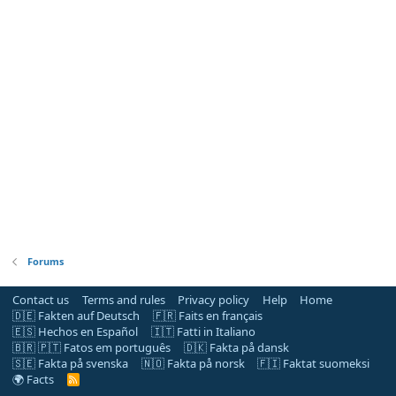
Forums
Contact us
Terms and rules
Privacy policy
Help
Home
🇩🇪 Fakten auf Deutsch
🇫🇷 Faits en français
🇪🇸 Hechos en Español
🇮🇹 Fatti in Italiano
🇧🇷 🇵🇹 Fatos em português
🇩🇰 Fakta på dansk
🇸🇪 Fakta på svenska
🇳🇴 Fakta på norsk
🇫🇮 Faktat suomeksi
🌍 Facts
R
S