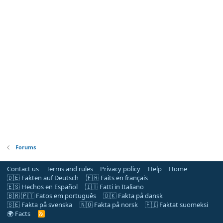
Forums
Contact us
Terms and rules
Privacy policy
Help
Home
🇩🇪 Fakten auf Deutsch
🇫🇷 Faits en français
🇪🇸 Hechos en Español
🇮🇹 Fatti in Italiano
🇧🇷 🇵🇹 Fatos em português
🇩🇰 Fakta på dansk
🇸🇪 Fakta på svenska
🇳🇴 Fakta på norsk
🇫🇮 Faktat suomeksi
🌍 Facts
R
S