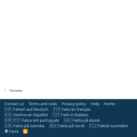
Forums
Contact us
Terms and rules
Privacy policy
Help
Home
🇩🇪 Fakten auf Deutsch
🇫🇷 Faits en français
🇪🇸 Hechos en Español
🇮🇹 Fatti in Italiano
🇧🇷 🇵🇹 Fatos em português
🇩🇰 Fakta på dansk
🇸🇪 Fakta på svenska
🇳🇴 Fakta på norsk
🇫🇮 Faktat suomeksi
🌍 Facts
R
S