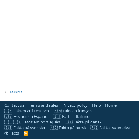
Forums
Contact us
Terms and rules
Privacy policy
Help
Home
🇩🇪 Fakten auf Deutsch
🇫🇷 Faits en français
🇪🇸 Hechos en Español
🇮🇹 Fatti in Italiano
🇧🇷 🇵🇹 Fatos em português
🇩🇰 Fakta på dansk
🇸🇪 Fakta på svenska
🇳🇴 Fakta på norsk
🇫🇮 Faktat suomeksi
🌍 Facts
R
S