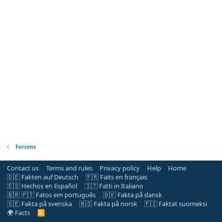
Forums
Contact us
Terms and rules
Privacy policy
Help
Home
🇩🇪 Fakten auf Deutsch
🇫🇷 Faits en français
🇪🇸 Hechos en Español
🇮🇹 Fatti in Italiano
🇧🇷 🇵🇹 Fatos em português
🇩🇰 Fakta på dansk
🇸🇪 Fakta på svenska
🇳🇴 Fakta på norsk
🇫🇮 Faktat suomeksi
🌍 Facts
R
S