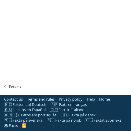
Forums
Contact us
Terms and rules
Privacy policy
Help
Home
🇩🇪 Fakten auf Deutsch
🇫🇷 Faits en français
🇪🇸 Hechos en Español
🇮🇹 Fatti in Italiano
🇧🇷 🇵🇹 Fatos em português
🇩🇰 Fakta på dansk
🇸🇪 Fakta på svenska
🇳🇴 Fakta på norsk
🇫🇮 Faktat suomeksi
🌍 Facts
R
S