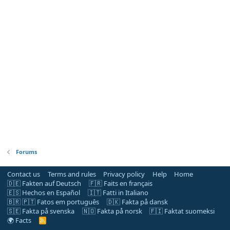
Forums
Contact us
Terms and rules
Privacy policy
Help
Home
🇩🇪 Fakten auf Deutsch
🇫🇷 Faits en français
🇪🇸 Hechos en Español
🇮🇹 Fatti in Italiano
🇧🇷 🇵🇹 Fatos em português
🇩🇰 Fakta på dansk
🇸🇪 Fakta på svenska
🇳🇴 Fakta på norsk
🇫🇮 Faktat suomeksi
🌍 Facts
R
S