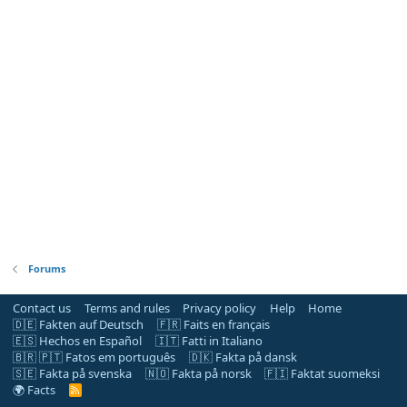
Forums
Contact us
Terms and rules
Privacy policy
Help
Home
🇩🇪 Fakten auf Deutsch
🇫🇷 Faits en français
🇪🇸 Hechos en Español
🇮🇹 Fatti in Italiano
🇧🇷 🇵🇹 Fatos em português
🇩🇰 Fakta på dansk
🇸🇪 Fakta på svenska
🇳🇴 Fakta på norsk
🇫🇮 Faktat suomeksi
🌍 Facts
R
S