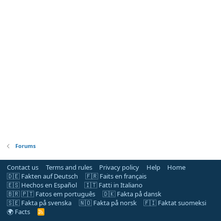
Forums
Contact us
Terms and rules
Privacy policy
Help
Home
🇩🇪 Fakten auf Deutsch
🇫🇷 Faits en français
🇪🇸 Hechos en Español
🇮🇹 Fatti in Italiano
🇧🇷 🇵🇹 Fatos em português
🇩🇰 Fakta på dansk
🇸🇪 Fakta på svenska
🇳🇴 Fakta på norsk
🇫🇮 Faktat suomeksi
🌍 Facts
R
S