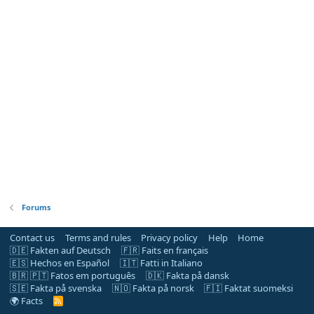
Forums
Contact us
Terms and rules
Privacy policy
Help
Home
🇩🇪 Fakten auf Deutsch
🇫🇷 Faits en français
🇪🇸 Hechos en Español
🇮🇹 Fatti in Italiano
🇧🇷 🇵🇹 Fatos em português
🇩🇰 Fakta på dansk
🇸🇪 Fakta på svenska
🇳🇴 Fakta på norsk
🇫🇮 Faktat suomeksi
🌍 Facts
R
S