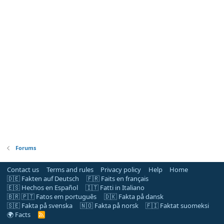
Forums
Contact us
Terms and rules
Privacy policy
Help
Home
🇩🇪 Fakten auf Deutsch
🇫🇷 Faits en français
🇪🇸 Hechos en Español
🇮🇹 Fatti in Italiano
🇧🇷 🇵🇹 Fatos em português
🇩🇰 Fakta på dansk
🇸🇪 Fakta på svenska
🇳🇴 Fakta på norsk
🇫🇮 Faktat suomeksi
🌍 Facts
R
S