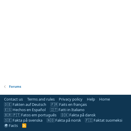
Forums
Contact us
Terms and rules
Privacy policy
Help
Home
🇩🇪 Fakten auf Deutsch
🇫🇷 Faits en français
🇪🇸 Hechos en Español
🇮🇹 Fatti in Italiano
🇧🇷 🇵🇹 Fatos em português
🇩🇰 Fakta på dansk
🇸🇪 Fakta på svenska
🇳🇴 Fakta på norsk
🇫🇮 Faktat suomeksi
🌍 Facts
R
S