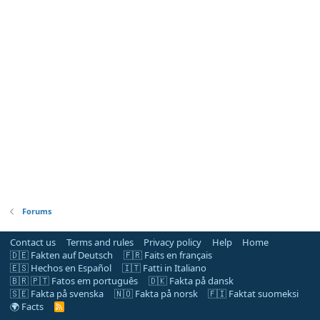
Forums
Contact us
Terms and rules
Privacy policy
Help
Home
🇩🇪 Fakten auf Deutsch
🇫🇷 Faits en français
🇪🇸 Hechos en Español
🇮🇹 Fatti in Italiano
🇧🇷 🇵🇹 Fatos em português
🇩🇰 Fakta på dansk
🇸🇪 Fakta på svenska
🇳🇴 Fakta på norsk
🇫🇮 Faktat suomeksi
🌍 Facts
R
S