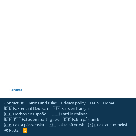
Forums
Contact us
Terms and rules
Privacy policy
Help
Home
🇩🇪 Fakten auf Deutsch
🇫🇷 Faits en français
🇪🇸 Hechos en Español
🇮🇹 Fatti in Italiano
🇧🇷 🇵🇹 Fatos em português
🇩🇰 Fakta på dansk
🇸🇪 Fakta på svenska
🇳🇴 Fakta på norsk
🇫🇮 Faktat suomeksi
🌍 Facts
R
S