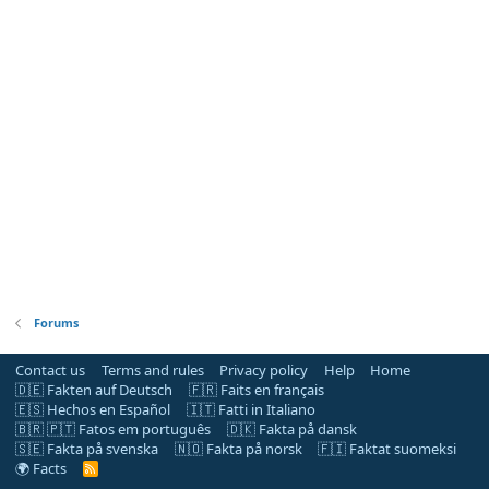
Forums
Contact us
Terms and rules
Privacy policy
Help
Home
🇩🇪 Fakten auf Deutsch
🇫🇷 Faits en français
🇪🇸 Hechos en Español
🇮🇹 Fatti in Italiano
🇧🇷 🇵🇹 Fatos em português
🇩🇰 Fakta på dansk
🇸🇪 Fakta på svenska
🇳🇴 Fakta på norsk
🇫🇮 Faktat suomeksi
🌍 Facts
R
S