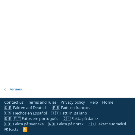
Forums
Contact us
Terms and rules
Privacy policy
Help
Home
🇩🇪 Fakten auf Deutsch
🇫🇷 Faits en français
🇪🇸 Hechos en Español
🇮🇹 Fatti in Italiano
🇧🇷 🇵🇹 Fatos em português
🇩🇰 Fakta på dansk
🇸🇪 Fakta på svenska
🇳🇴 Fakta på norsk
🇫🇮 Faktat suomeksi
🌍 Facts
R
S