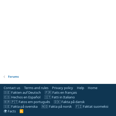
Forums
Contact us
Terms and rules
Privacy policy
Help
Home
🇩🇪 Fakten auf Deutsch
🇫🇷 Faits en français
🇪🇸 Hechos en Español
🇮🇹 Fatti in Italiano
🇧🇷 🇵🇹 Fatos em português
🇩🇰 Fakta på dansk
🇸🇪 Fakta på svenska
🇳🇴 Fakta på norsk
🇫🇮 Faktat suomeksi
🌍 Facts
R
S