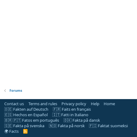
Forums
Contact us
Terms and rules
Privacy policy
Help
Home
🇩🇪 Fakten auf Deutsch
🇫🇷 Faits en français
🇪🇸 Hechos en Español
🇮🇹 Fatti in Italiano
🇧🇷 🇵🇹 Fatos em português
🇩🇰 Fakta på dansk
🇸🇪 Fakta på svenska
🇳🇴 Fakta på norsk
🇫🇮 Faktat suomeksi
🌍 Facts
R
S