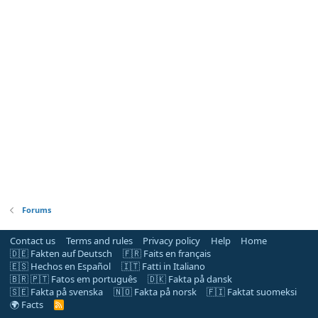
Forums
Contact us
Terms and rules
Privacy policy
Help
Home
🇩🇪 Fakten auf Deutsch
🇫🇷 Faits en français
🇪🇸 Hechos en Español
🇮🇹 Fatti in Italiano
🇧🇷 🇵🇹 Fatos em português
🇩🇰 Fakta på dansk
🇸🇪 Fakta på svenska
🇳🇴 Fakta på norsk
🇫🇮 Faktat suomeksi
🌍 Facts
R
S