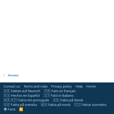
Forums
Contact us
Terms and rules
Privacy policy
Help
Home
🇩🇪 Fakten auf Deutsch
🇫🇷 Faits en français
🇪🇸 Hechos en Español
🇮🇹 Fatti in Italiano
🇧🇷 🇵🇹 Fatos em português
🇩🇰 Fakta på dansk
🇸🇪 Fakta på svenska
🇳🇴 Fakta på norsk
🇫🇮 Faktat suomeksi
🌍 Facts
R
S