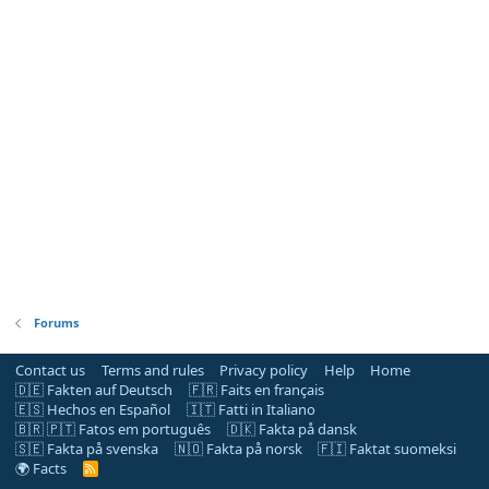
Forums
Contact us
Terms and rules
Privacy policy
Help
Home
🇩🇪 Fakten auf Deutsch
🇫🇷 Faits en français
🇪🇸 Hechos en Español
🇮🇹 Fatti in Italiano
🇧🇷 🇵🇹 Fatos em português
🇩🇰 Fakta på dansk
🇸🇪 Fakta på svenska
🇳🇴 Fakta på norsk
🇫🇮 Faktat suomeksi
🌍 Facts
R
S