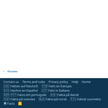
Forums
Contact us
Terms and rules
Privacy policy
Help
Home
🇩🇪 Fakten auf Deutsch
🇫🇷 Faits en français
🇪🇸 Hechos en Español
🇮🇹 Fatti in Italiano
🇧🇷 🇵🇹 Fatos em português
🇩🇰 Fakta på dansk
🇸🇪 Fakta på svenska
🇳🇴 Fakta på norsk
🇫🇮 Faktat suomeksi
🌍 Facts
R
S