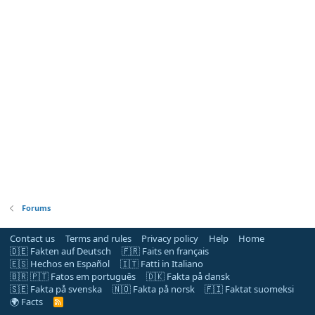
Forums
Contact us
Terms and rules
Privacy policy
Help
Home
🇩🇪 Fakten auf Deutsch
🇫🇷 Faits en français
🇪🇸 Hechos en Español
🇮🇹 Fatti in Italiano
🇧🇷 🇵🇹 Fatos em português
🇩🇰 Fakta på dansk
🇸🇪 Fakta på svenska
🇳🇴 Fakta på norsk
🇫🇮 Faktat suomeksi
🌍 Facts
R
S