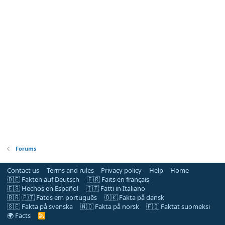
Forums
Contact us
Terms and rules
Privacy policy
Help
Home
🇩🇪 Fakten auf Deutsch
🇫🇷 Faits en français
🇪🇸 Hechos en Español
🇮🇹 Fatti in Italiano
🇧🇷 🇵🇹 Fatos em português
🇩🇰 Fakta på dansk
🇸🇪 Fakta på svenska
🇳🇴 Fakta på norsk
🇫🇮 Faktat suomeksi
🌍 Facts
R
S