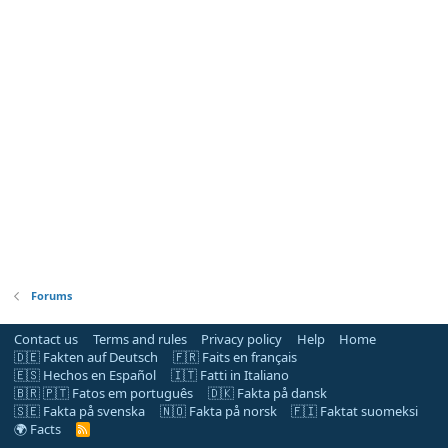
Forums
Contact us
Terms and rules
Privacy policy
Help
Home
🇩🇪 Fakten auf Deutsch
🇫🇷 Faits en français
🇪🇸 Hechos en Español
🇮🇹 Fatti in Italiano
🇧🇷 🇵🇹 Fatos em português
🇩🇰 Fakta på dansk
🇸🇪 Fakta på svenska
🇳🇴 Fakta på norsk
🇫🇮 Faktat suomeksi
🌍 Facts
R
S