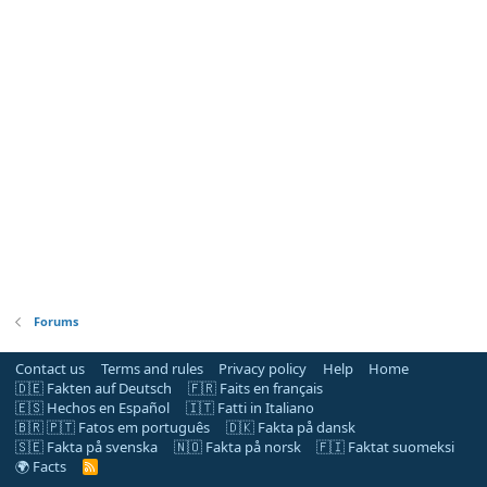
Forums
Contact us
Terms and rules
Privacy policy
Help
Home
🇩🇪 Fakten auf Deutsch
🇫🇷 Faits en français
🇪🇸 Hechos en Español
🇮🇹 Fatti in Italiano
🇧🇷 🇵🇹 Fatos em português
🇩🇰 Fakta på dansk
🇸🇪 Fakta på svenska
🇳🇴 Fakta på norsk
🇫🇮 Faktat suomeksi
🌍 Facts
R
S