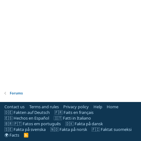
Forums
Contact us
Terms and rules
Privacy policy
Help
Home
🇩🇪 Fakten auf Deutsch
🇫🇷 Faits en français
🇪🇸 Hechos en Español
🇮🇹 Fatti in Italiano
🇧🇷 🇵🇹 Fatos em português
🇩🇰 Fakta på dansk
🇸🇪 Fakta på svenska
🇳🇴 Fakta på norsk
🇫🇮 Faktat suomeksi
🌍 Facts
R
S