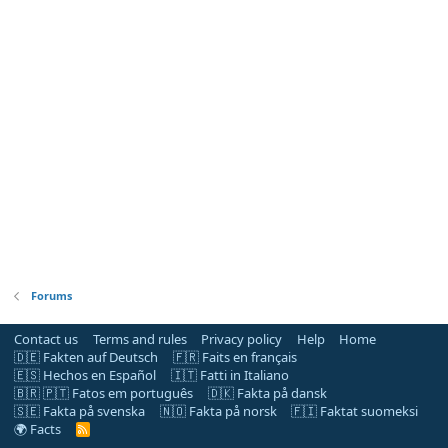
Forums
Contact us
Terms and rules
Privacy policy
Help
Home
🇩🇪 Fakten auf Deutsch
🇫🇷 Faits en français
🇪🇸 Hechos en Español
🇮🇹 Fatti in Italiano
🇧🇷 🇵🇹 Fatos em português
🇩🇰 Fakta på dansk
🇸🇪 Fakta på svenska
🇳🇴 Fakta på norsk
🇫🇮 Faktat suomeksi
🌍 Facts
R
S