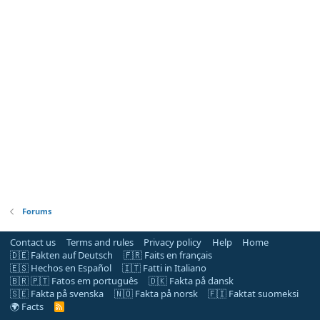
Forums
Contact us
Terms and rules
Privacy policy
Help
Home
🇩🇪 Fakten auf Deutsch
🇫🇷 Faits en français
🇪🇸 Hechos en Español
🇮🇹 Fatti in Italiano
🇧🇷 🇵🇹 Fatos em português
🇩🇰 Fakta på dansk
🇸🇪 Fakta på svenska
🇳🇴 Fakta på norsk
🇫🇮 Faktat suomeksi
🌍 Facts
R
S