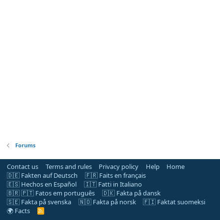
Forums
Contact us
Terms and rules
Privacy policy
Help
Home
🇩🇪 Fakten auf Deutsch
🇫🇷 Faits en français
🇪🇸 Hechos en Español
🇮🇹 Fatti in Italiano
🇧🇷 🇵🇹 Fatos em português
🇩🇰 Fakta på dansk
🇸🇪 Fakta på svenska
🇳🇴 Fakta på norsk
🇫🇮 Faktat suomeksi
🌍 Facts
R
S