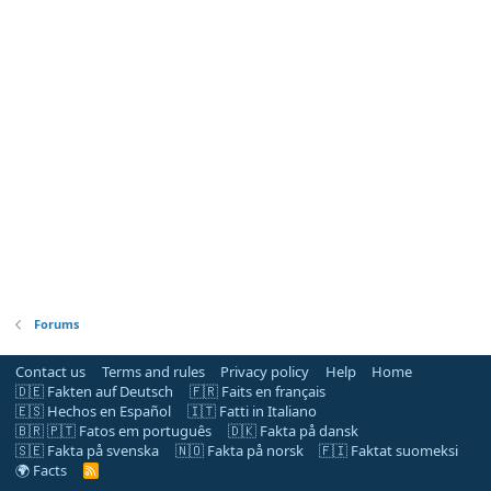
Forums
Contact us
Terms and rules
Privacy policy
Help
Home
🇩🇪 Fakten auf Deutsch
🇫🇷 Faits en français
🇪🇸 Hechos en Español
🇮🇹 Fatti in Italiano
🇧🇷 🇵🇹 Fatos em português
🇩🇰 Fakta på dansk
🇸🇪 Fakta på svenska
🇳🇴 Fakta på norsk
🇫🇮 Faktat suomeksi
🌍 Facts
R
S