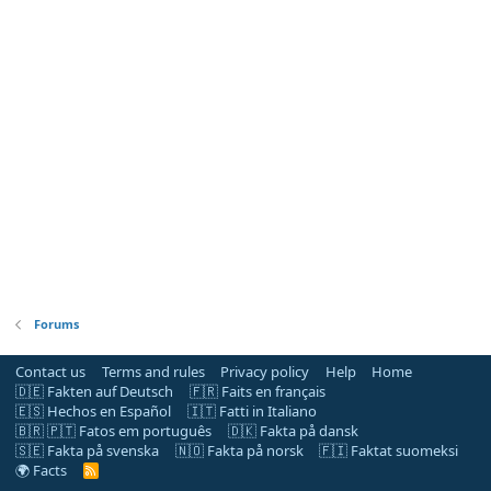
Forums
Contact us
Terms and rules
Privacy policy
Help
Home
🇩🇪 Fakten auf Deutsch
🇫🇷 Faits en français
🇪🇸 Hechos en Español
🇮🇹 Fatti in Italiano
🇧🇷 🇵🇹 Fatos em português
🇩🇰 Fakta på dansk
🇸🇪 Fakta på svenska
🇳🇴 Fakta på norsk
🇫🇮 Faktat suomeksi
🌍 Facts
R
S