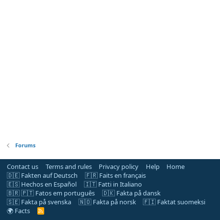
Forums
Contact us
Terms and rules
Privacy policy
Help
Home
🇩🇪 Fakten auf Deutsch
🇫🇷 Faits en français
🇪🇸 Hechos en Español
🇮🇹 Fatti in Italiano
🇧🇷 🇵🇹 Fatos em português
🇩🇰 Fakta på dansk
🇸🇪 Fakta på svenska
🇳🇴 Fakta på norsk
🇫🇮 Faktat suomeksi
🌍 Facts
R
S