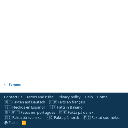
Forums
Contact us
Terms and rules
Privacy policy
Help
Home
🇩🇪 Fakten auf Deutsch
🇫🇷 Faits en français
🇪🇸 Hechos en Español
🇮🇹 Fatti in Italiano
🇧🇷 🇵🇹 Fatos em português
🇩🇰 Fakta på dansk
🇸🇪 Fakta på svenska
🇳🇴 Fakta på norsk
🇫🇮 Faktat suomeksi
🌍 Facts
R
S