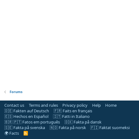
Forums
Contact us
Terms and rules
Privacy policy
Help
Home
🇩🇪 Fakten auf Deutsch
🇫🇷 Faits en français
🇪🇸 Hechos en Español
🇮🇹 Fatti in Italiano
🇧🇷 🇵🇹 Fatos em português
🇩🇰 Fakta på dansk
🇸🇪 Fakta på svenska
🇳🇴 Fakta på norsk
🇫🇮 Faktat suomeksi
🌍 Facts
R
S