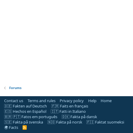
Forums
Contact us
Terms and rules
Privacy policy
Help
Home
🇩🇪 Fakten auf Deutsch
🇫🇷 Faits en français
🇪🇸 Hechos en Español
🇮🇹 Fatti in Italiano
🇧🇷 🇵🇹 Fatos em português
🇩🇰 Fakta på dansk
🇸🇪 Fakta på svenska
🇳🇴 Fakta på norsk
🇫🇮 Faktat suomeksi
🌍 Facts
R
S