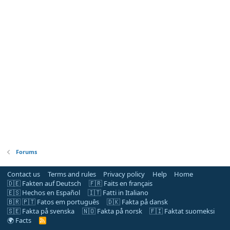
Forums
Contact us
Terms and rules
Privacy policy
Help
Home
🇩🇪 Fakten auf Deutsch
🇫🇷 Faits en français
🇪🇸 Hechos en Español
🇮🇹 Fatti in Italiano
🇧🇷 🇵🇹 Fatos em português
🇩🇰 Fakta på dansk
🇸🇪 Fakta på svenska
🇳🇴 Fakta på norsk
🇫🇮 Faktat suomeksi
🌍 Facts
R
S