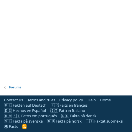
Forums
Contact us
Terms and rules
Privacy policy
Help
Home
🇩🇪 Fakten auf Deutsch
🇫🇷 Faits en français
🇪🇸 Hechos en Español
🇮🇹 Fatti in Italiano
🇧🇷 🇵🇹 Fatos em português
🇩🇰 Fakta på dansk
🇸🇪 Fakta på svenska
🇳🇴 Fakta på norsk
🇫🇮 Faktat suomeksi
🌍 Facts
R
S