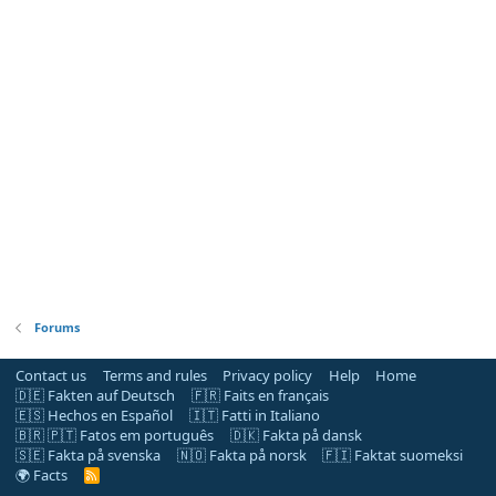
Forums
Contact us
Terms and rules
Privacy policy
Help
Home
🇩🇪 Fakten auf Deutsch
🇫🇷 Faits en français
🇪🇸 Hechos en Español
🇮🇹 Fatti in Italiano
🇧🇷 🇵🇹 Fatos em português
🇩🇰 Fakta på dansk
🇸🇪 Fakta på svenska
🇳🇴 Fakta på norsk
🇫🇮 Faktat suomeksi
🌍 Facts
R
S