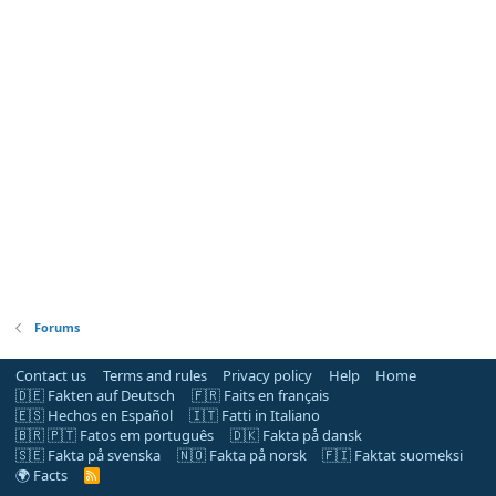
Forums
Contact us
Terms and rules
Privacy policy
Help
Home
🇩🇪 Fakten auf Deutsch
🇫🇷 Faits en français
🇪🇸 Hechos en Español
🇮🇹 Fatti in Italiano
🇧🇷 🇵🇹 Fatos em português
🇩🇰 Fakta på dansk
🇸🇪 Fakta på svenska
🇳🇴 Fakta på norsk
🇫🇮 Faktat suomeksi
🌍 Facts
R
S