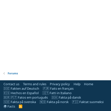
Forums
Contact us
Terms and rules
Privacy policy
Help
Home
🇩🇪 Fakten auf Deutsch
🇫🇷 Faits en français
🇪🇸 Hechos en Español
🇮🇹 Fatti in Italiano
🇧🇷 🇵🇹 Fatos em português
🇩🇰 Fakta på dansk
🇸🇪 Fakta på svenska
🇳🇴 Fakta på norsk
🇫🇮 Faktat suomeksi
🌍 Facts
R
S