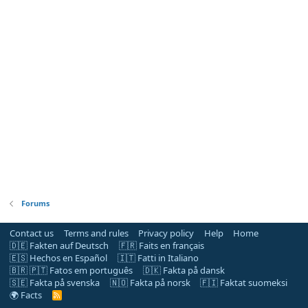
Forums
Contact us
Terms and rules
Privacy policy
Help
Home
🇩🇪 Fakten auf Deutsch
🇫🇷 Faits en français
🇪🇸 Hechos en Español
🇮🇹 Fatti in Italiano
🇧🇷 🇵🇹 Fatos em português
🇩🇰 Fakta på dansk
🇸🇪 Fakta på svenska
🇳🇴 Fakta på norsk
🇫🇮 Faktat suomeksi
🌍 Facts
R
S