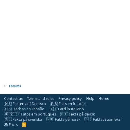
Forums
Contact us
Terms and rules
Privacy policy
Help
Home
🇩🇪 Fakten auf Deutsch
🇫🇷 Faits en français
🇪🇸 Hechos en Español
🇮🇹 Fatti in Italiano
🇧🇷 🇵🇹 Fatos em português
🇩🇰 Fakta på dansk
🇸🇪 Fakta på svenska
🇳🇴 Fakta på norsk
🇫🇮 Faktat suomeksi
🌍 Facts
R
S