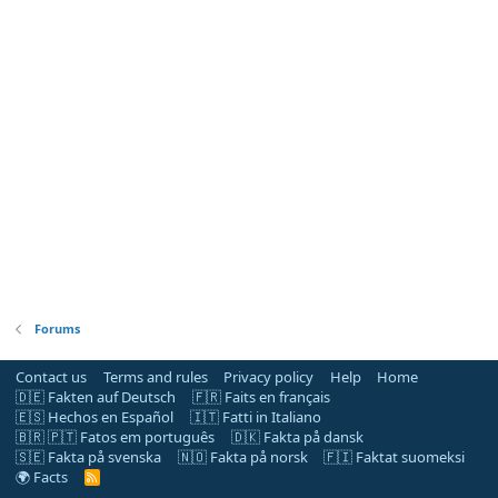
Forums
Contact us
Terms and rules
Privacy policy
Help
Home
🇩🇪 Fakten auf Deutsch
🇫🇷 Faits en français
🇪🇸 Hechos en Español
🇮🇹 Fatti in Italiano
🇧🇷 🇵🇹 Fatos em português
🇩🇰 Fakta på dansk
🇸🇪 Fakta på svenska
🇳🇴 Fakta på norsk
🇫🇮 Faktat suomeksi
🌍 Facts
R
S