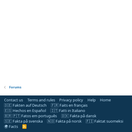
Forums
Contact us
Terms and rules
Privacy policy
Help
Home
🇩🇪 Fakten auf Deutsch
🇫🇷 Faits en français
🇪🇸 Hechos en Español
🇮🇹 Fatti in Italiano
🇧🇷 🇵🇹 Fatos em português
🇩🇰 Fakta på dansk
🇸🇪 Fakta på svenska
🇳🇴 Fakta på norsk
🇫🇮 Faktat suomeksi
🌍 Facts
R
S