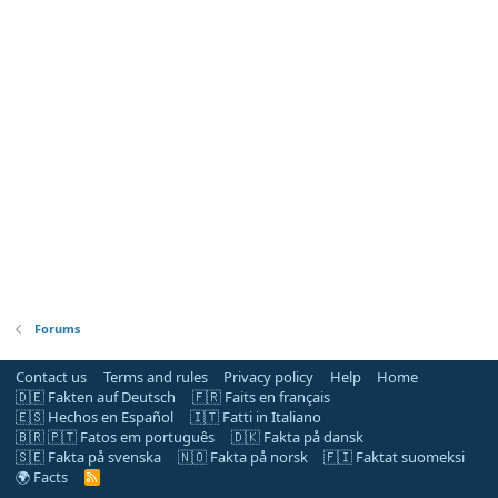
Forums
Contact us
Terms and rules
Privacy policy
Help
Home
🇩🇪 Fakten auf Deutsch
🇫🇷 Faits en français
🇪🇸 Hechos en Español
🇮🇹 Fatti in Italiano
🇧🇷 🇵🇹 Fatos em português
🇩🇰 Fakta på dansk
🇸🇪 Fakta på svenska
🇳🇴 Fakta på norsk
🇫🇮 Faktat suomeksi
🌍 Facts
R
S